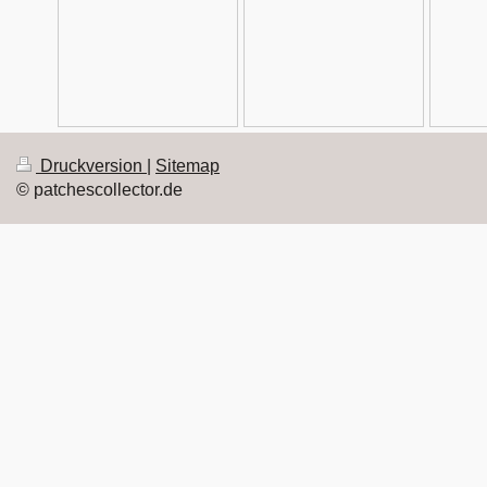
Druckversion
|
Sitemap
© patchescollector.de