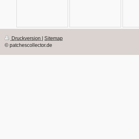
Druckversion
|
Sitemap
© patchescollector.de